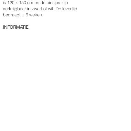
is 120 x 150 cm en de biesjes zijn
verkrijgbaar in zwart of wit. De levertijd
bedraagt ± 6 weken.
INFORMATIE
MOQ: 100 stuks
Formaat: 120 x 150 cm
Kleur: Full color sublimatie aan één zijde
Materiaal: 70% gerecycled PET (Repreve)
en 30% polyester
Gewicht stof: voorzijde: 210-220 fsm rPET
Repreve fleece
achterzijde: 80 gsm non-woven polyester
Gewicht: 600 gram
Levertijd: ± 6 weken
Gemaakt in: Turkije
© Gimmeconcepts B.V.
Algemene voorwaarden
Tel:
+31(0)23-3030530