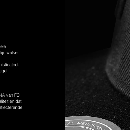
nele
lijn welke
isticated.
egd.
 DNA van FC
iteit en dat
reflecterende